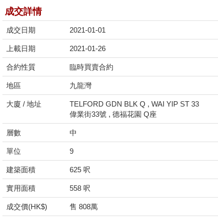
成交詳情
成交日期
2021-01-01
上載日期
2021-01-26
合約性質
臨時買賣合約
地區
九龍灣
大廈 / 地址
TELFORD GDN BLK Q , WAI YIP ST 33
偉業街33號 , 德福花園 Q座
層數
中
單位
9
建築面積
625 呎
實用面積
558 呎
成交價(HK$)
售 808萬