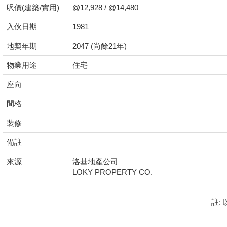
呎價(建築/實用)
@12,928 / @14,480
入伙日期
1981
地契年期
2047 (尚餘21年)
物業用途
住宅
座向
間格
裝修
備註
來源
洛基地產公司
LOKY PROPERTY CO.
註: