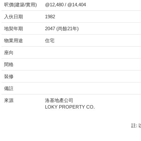
呎價(建築/實用)
@12,480 / @14,404
入伙日期
1982
地契年期
2047 (尚餘21年)
物業用途
住宅
座向
間格
裝修
備註
來源
洛基地產公司
LOKY PROPERTY CO.
註: