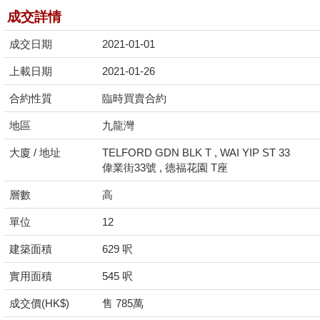
成交詳情
成交日期
2021-01-01
上載日期
2021-01-26
合約性質
臨時買賣合約
地區
九龍灣
大廈 / 地址
TELFORD GDN BLK T , WAI YIP ST 33
偉業街33號 , 德福花園 T座
層數
高
單位
12
建築面積
629 呎
實用面積
545 呎
成交價(HK$)
售 785萬